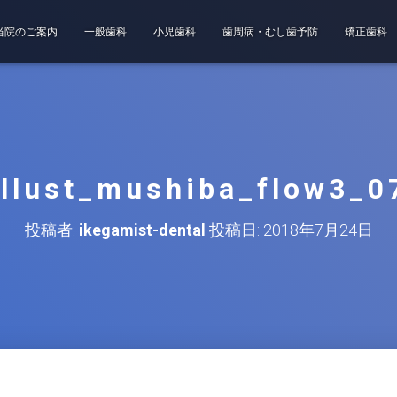
当院のご案内
一般歯科
小児歯科
歯周病・むし歯予防
矯正歯科
illust_mushiba_flow3_0
投稿者:
ikegamist-dental
投稿日:
2018年7月24日