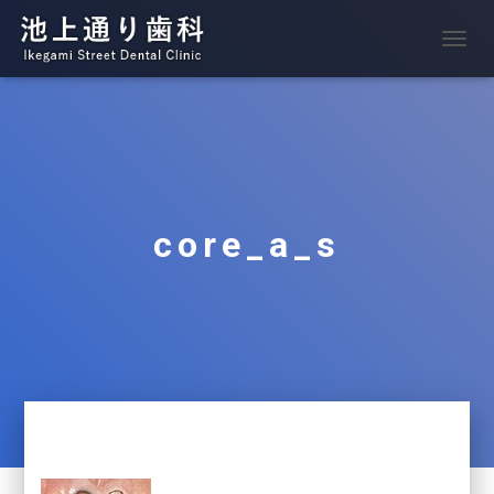
ナ
ビ
ゲ
ー
シ
ョ
ン
を
切
core_a_s
り
替
え