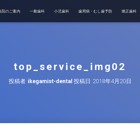
当院のご案内
一般歯科
小児歯科
歯周病・むし歯予防
矯正歯科
top_service_img02
投稿者:
ikegamist-dental
投稿日:
2018年4月20日